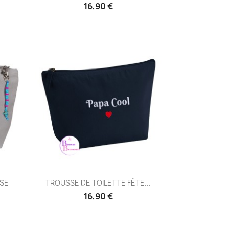
16,90 €
Aperçu rapide

SSE
TROUSSE DE TOILETTE FÊTE...
16,90 €