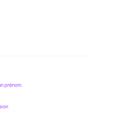
 un prénom.
isir.