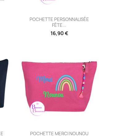
Aperçu rapide

POCHETTE PERSONNALISÉE
FÊTE...
16,90 €
Aperçu rapide

ÉE
POCHETTE MERCI NOUNOU