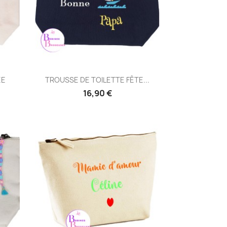
Aperçu rapide

ÉE
TROUSSE DE TOILETTE FÊTE...
16,90 €