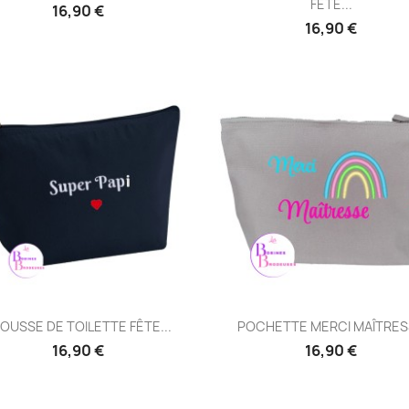
FÊTE...
16,90 €
16,90 €
Aperçu rapide
Aperçu rapide


OUSSE DE TOILETTE FÊTE...
POCHETTE MERCI MAÎTRE
16,90 €
16,90 €