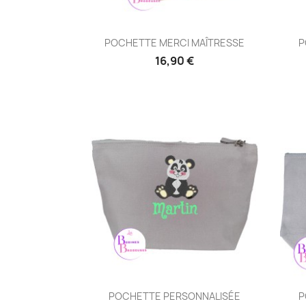
Aperçu rapide

POCHETTE MERCI MAÎTRESSE
P
16,90 €
Aperçu rapide

POCHETTE PERSONNALISÉE
P