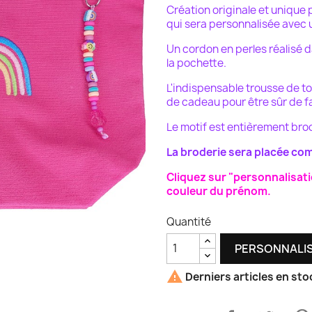
Création originale et unique p
qui sera personnalisée avec
Un cordon en perles réalisé da
la pochette.
L'indispensable trousse de to
de cadeau pour être sûr de fai
Le motif est entièrement bro
La broderie sera placée co
Cliquez sur "personnalisatio
couleur du prénom.
Quantité
PERSONNALI

Derniers articles en sto