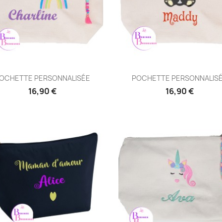
Aperçu rapide
Aperçu rapide


OCHETTE PERSONNALISÉE
POCHETTE PERSONNALIS
16,90 €
16,90 €