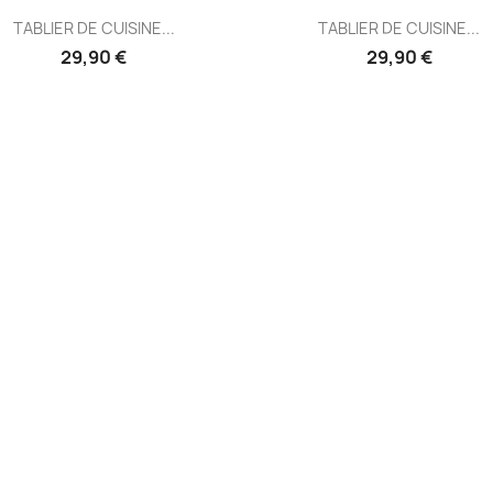
Aperçu rapide
Aperçu rapide


TABLIER DE CUISINE...
TABLIER DE CUISINE...
29,90 €
29,90 €