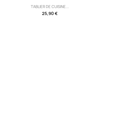
Aperçu rapide

TABLIER DE CUISINE...
25,90 €