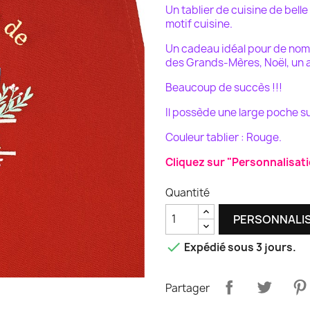
Un tablier de cuisine de belle
motif cuisine.
Un cadeau idéal pour de nomb
des Grands-Mères, Noël, un an
Beaucoup de succès !!!
Il possède une large poche s
Couleur tablier : Rouge.
Cliquez sur "Personnalisati
Quantité
PERSONNALI

Expédié sous 3 jours.
Partager