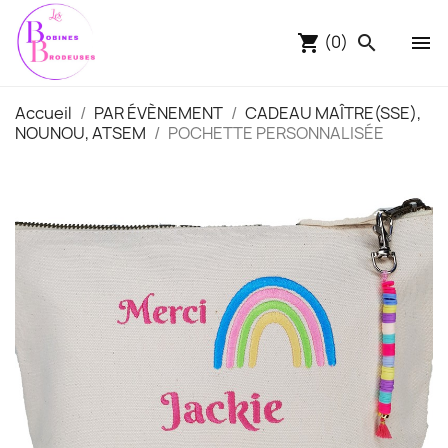
(0)
shopping_cart
search

Accueil
PAR ÉVÈNEMENT
CADEAU MAÎTRE(SSE),
NOUNOU, ATSEM
POCHETTE PERSONNALISÉE