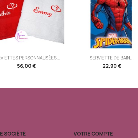
Aperçu rapide
Aperçu rapide


VIETTES PERSONNALISÉES...
SERVIETTE DE BAIN...
56,00 €
22,90 €
E SOCIÉTÉ
VOTRE COMPTE