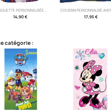
Aperçu rapide
Aperçu rapide


QUETTE PERSONNALISÉE...
COUSSIN PERSONNALISÉ AVE
14,90 €
17,95 €
e catégorie :