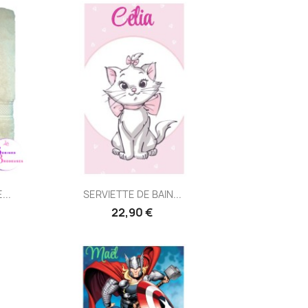
Aperçu rapide

...
SERVIETTE DE BAIN...
22,90 €