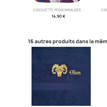
Aperçu rapide

CASQUETTE PERSONNALISÉE...
CAS
14,90 €
16 autres produits dans la mêm