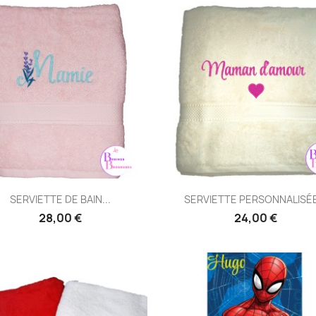
Aperçu rapide
Aperçu rapide


SERVIETTE DE BAIN...
SERVIETTE PERSONNALISÉE
28,00 €
24,00 €