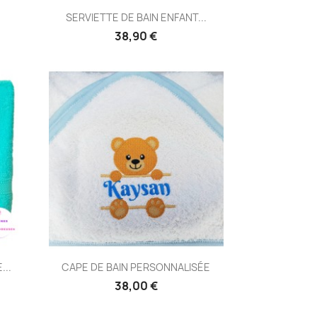
Aperçu rapide

SERVIETTE DE BAIN ENFANT...
38,90 €
Aperçu rapide

...
CAPE DE BAIN PERSONNALISÉE
38,00 €