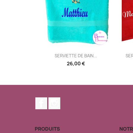
Aperçu rapide

SERVIETTE DE BAIN...
SER
26,00 €
Facebook
Instagram
PRODUITS
NOTR